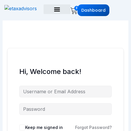
Skip
Cart
0
to
Dashboard
content
Hi, Welcome back!
Keep me signed in
Forgot Password?