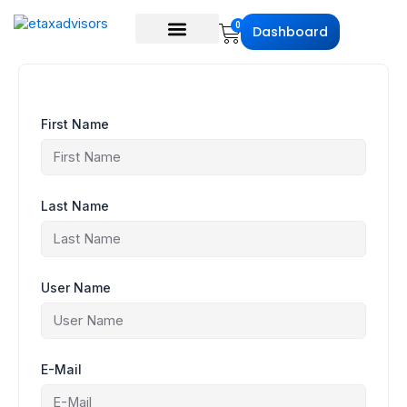
Skip
to
Cart
0
Dashboard
content
First Name
Last Name
User Name
E-Mail