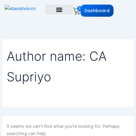
Search
Skip
for:
Cart
0
Dashboard
to
content
Author name: CA
Supriyo
It seems we can’t find what you’re looking for. Perhaps
searching can help.