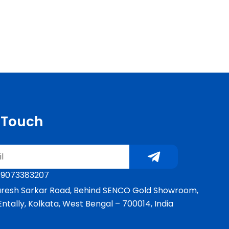
n Touch
Submit
 9073383207
Suresh Sarkar Road, Behind SENCO Gold Showroom,
 Entally, Kolkata, West Bengal – 700014, India