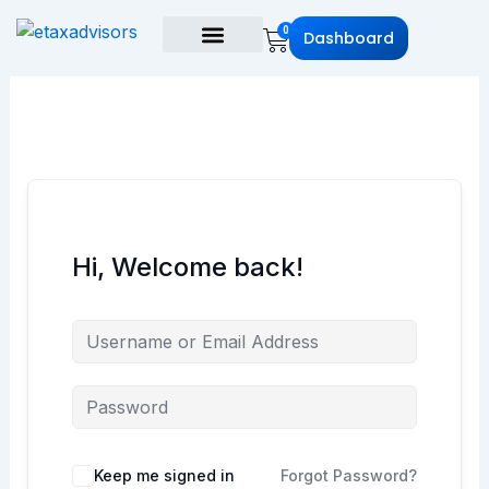
Skip
Cart
0
to
Dashboard
content
Hi, Welcome back!
Keep me signed in
Forgot Password?