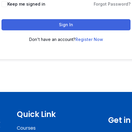
Keep me signed in
Forgot Password?
Sign In
Don't have an account?
Register Now
Quick Link
Get i
ং
Courses