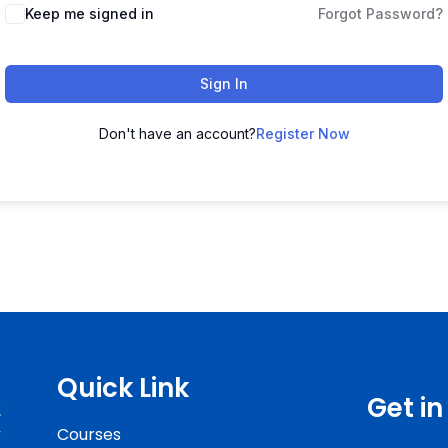
Keep me signed in
Forgot Password?
Sign In
Don't have an account?
Register Now
Quick Link
Get i
ং
Courses