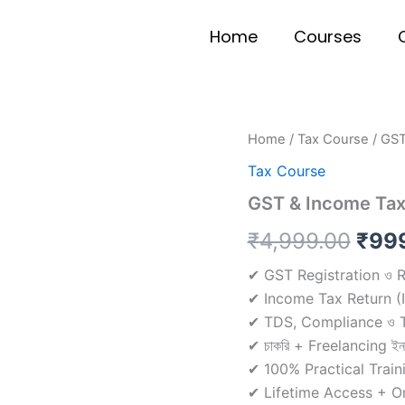
Home
Courses
GST
Home
/
Tax Course
/ GST
Orig
&
Tax Course
Income
pric
Tax
GST & Income Tax P
Practical
was:
Course
₹
4,999.00
₹
99
(বাংলায়)
₹4,9
quantity
✔ GST Registration ও Ret
✔ Income Tax Return (ITR) 
✔ TDS, Compliance ও T
✔ চাকরি + Freelancing ইনক
✔ 100% Practical Trainin
✔ Lifetime Access + 