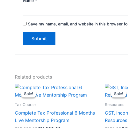
Name
*
Save my name, email, and website in this browser fo
Related products
Original
Current
Ori
price
price
pri
Sale!
Sale!
Sale!
Sale!
was:
is:
wa
₹25,000.00.
₹11,999.00.
₹9
Tax Course
Resources
Complete Tax Professional 6 Months
GST, Inco
Live Mentorship Program
Resources